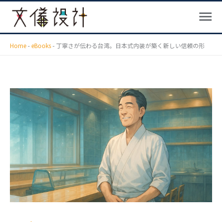
メ
内
ニ
容
ュ
を
ー
ス
Home
-
eBooks
-
丁寧さが伝わる台湾。日本式内装が築く新しい信頼の形
キ
ッ
プ