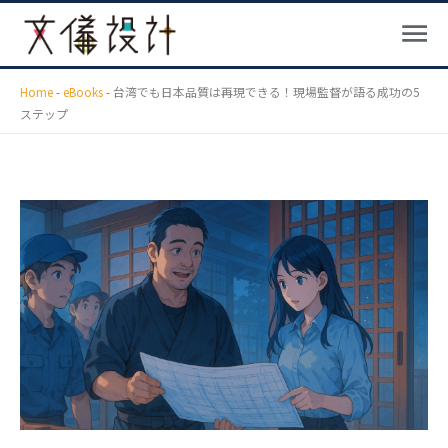
メ
内
ニ
容
ュ
を
ー
ス
Home
-
eBooks
-
台湾でも日本品質は再現できる！現場監督が語る成功の5
ステップ
キ
ッ
プ