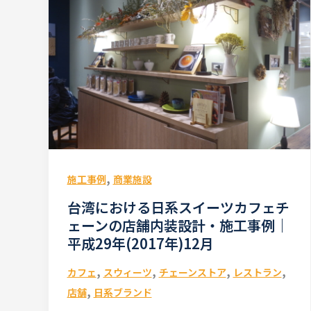
,
施工事例
商業施設
台湾における日系スイーツカフェチ
ェーンの店舗内装設計・施工事例｜
平成29年(2017年)12月
,
,
,
,
カフェ
スウィーツ
チェーンストア
レストラン
,
店舗
日系ブランド