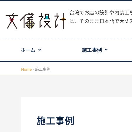
内
容
台湾でお店の設計や内装工事は
を
は、そのまま日本語で大丈
ス
キ
ッ
ホーム
施工事例
プ
Home
-
施工事例
施工事例