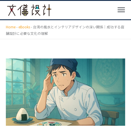
メ
内
ニ
容
ュ
を
ー
ス
Home
-
eBooks
-
台湾の風水とインテリアデザインの深い関係｜成功する店
舗設計に必要な文化の理解
キ
ッ
プ