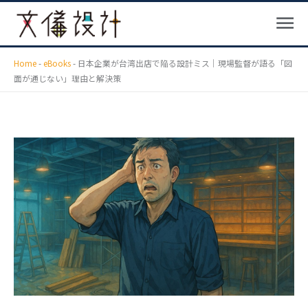
メ
内
ニ
容
ュ
を
ー
ス
Home
-
eBooks
-
日本企業が台湾出店で陥る設計ミス｜現場監督が語る「図
面が通じない」理由と解決策
キ
ッ
プ