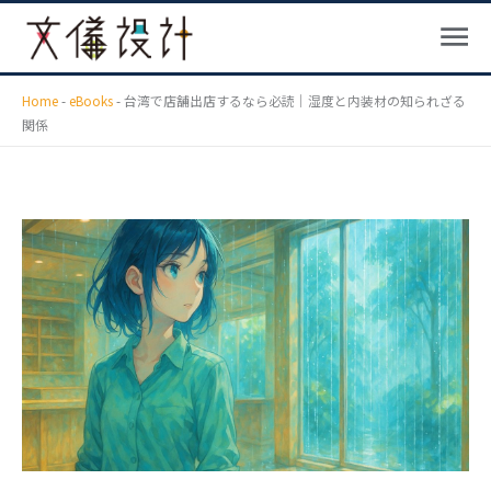
メ
内
ニ
容
ュ
を
ー
ス
Home
-
eBooks
-
台湾で店舗出店するなら必読｜湿度と内装材の知られざる
関係
キ
ッ
プ