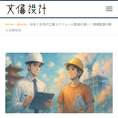
メ
内
ニ
容
ュ
を
ー
ス
Home
-
eBooks
-
日本と台湾の工事スケジュール管理の違い｜現場監督が教
える成功法
キ
ッ
プ